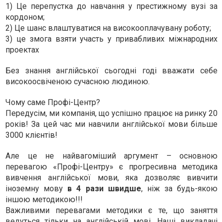
1) Це перепустка до навчання у престижному вузі за
кордоном;
2) Це шанс влаштуватися на високооплачувану роботу;
3) це змога взяти участь у привабливих міжнародних
проектах
Без знання англійської сьогодні годі вважати себе
високоосвіченою сучасною людиною.
Чому саме Профі-Центр?
Передусім, ми компанія, що успішно працює на ринку 20
років! За цей час ми навчили англійської мови більше
3000 клієнтів!
Але це не найвагоміший аргумент – основною
перевагою «Профі-Центру» є прогресивна методика
вивчення англійської мови, яка дозволяє вивчити
іноземну мову
в 4 рази швидше
, ніж за будь-якою
іншою методикою!!!
Важливими перевагами методики є те, що заняття
ведуться тільки на англійській мові. Наші викладачі